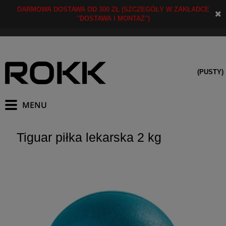
DARMOWA DOSTAWA OD 300 ZŁ (SZCZEGÓŁY W ZAKŁADCE
"DOSTAWA I MONTAŻ")
(PUSTY)
Tiguar piłka lekarska 2 kg