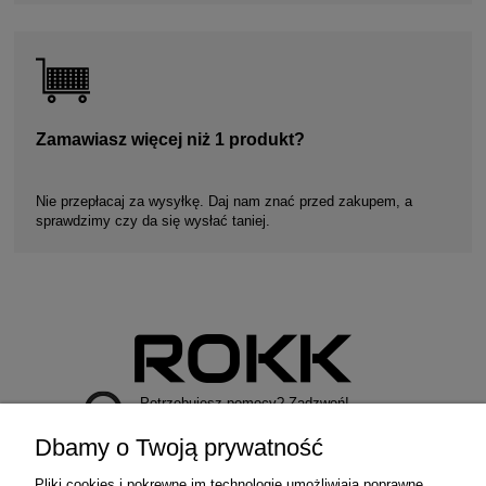
Zamawiasz więcej niż 1 produkt?
Nie przepłacaj za wysyłkę. Daj nam znać przed zakupem, a
sprawdzimy czy da się wysłać taniej.
Potrzebujesz pomocy? Zadzwoń!
+48 729 971 979
Dbamy o Twoją prywatność
Pliki cookies i pokrewne im technologie umożliwiają poprawne