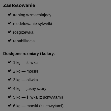
Zastosowanie
trening wzmacniający
modelowanie sylwetki
rozgrzewka
rehabilitacja
Dostępne rozmiary i kolory
:
1 kg — śliwka
2 kg — morski
3 kg — oliwka
4 kg — jasny szary
5 kg — śliwka (z uchwytami)
6 kg — morski (z uchwytami)