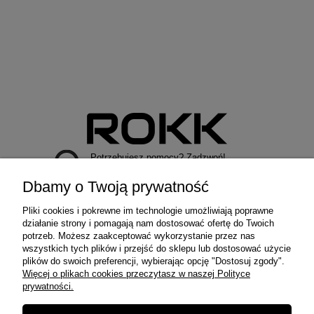
Potrzebujesz pomocy? Zadzwoń!
+48 729 971 979
Dbamy o Twoją prywatność
Pliki cookies i pokrewne im technologie umożliwiają poprawne
działanie strony i pomagają nam dostosować ofertę do Twoich
potrzeb. Możesz zaakceptować wykorzystanie przez nas
wszystkich tych plików i przejść do sklepu lub dostosować użycie
MOJE KONTO
plików do swoich preferencji, wybierając opcję "Dostosuj zgody".
Więcej o plikach cookies przeczytasz w naszej Polityce
prywatności.
ZAKUPY