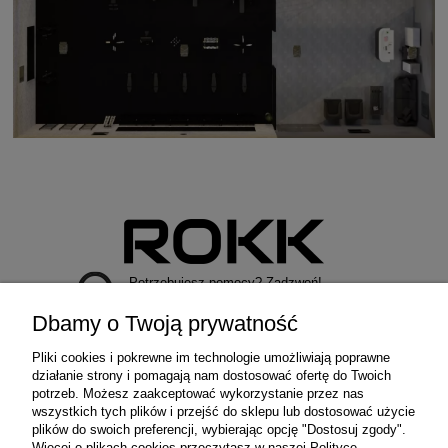
Potrzebujesz pomocy? Zadzwoń!
+48 729 971 979
Dbamy o Twoją prywatność
Pliki cookies i pokrewne im technologie umożliwiają poprawne
działanie strony i pomagają nam dostosować ofertę do Twoich
potrzeb. Możesz zaakceptować wykorzystanie przez nas
wszystkich tych plików i przejść do sklepu lub dostosować użycie
MOJE KONTO
plików do swoich preferencji, wybierając opcję "Dostosuj zgody".
Więcej o plikach cookies przeczytasz w naszej Polityce