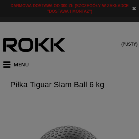
DARMOWA DOSTAWA OD 300 ZŁ (SZCZEGÓŁY W ZAKŁADCE
"DOSTAWA I MONTAŻ")
(PUSTY)
Piłka Tiguar Slam Ball 6 kg