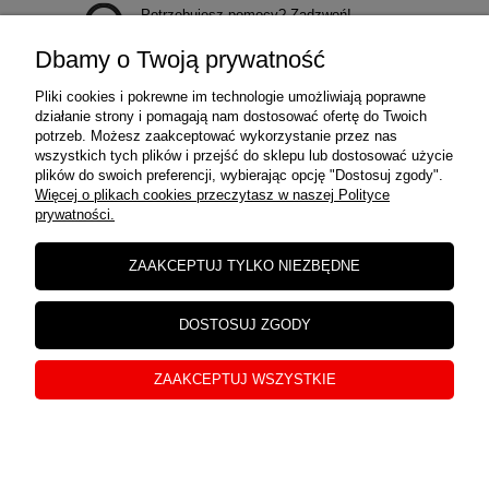
Potrzebujesz pomocy? Zadzwoń!
+48 729 971 979
Dbamy o Twoją prywatność
Pliki cookies i pokrewne im technologie umożliwiają poprawne
działanie strony i pomagają nam dostosować ofertę do Twoich
potrzeb. Możesz zaakceptować wykorzystanie przez nas
wszystkich tych plików i przejść do sklepu lub dostosować użycie
MOJE KONTO
plików do swoich preferencji, wybierając opcję "Dostosuj zgody".
Więcej o plikach cookies przeczytasz w naszej Polityce
prywatności.
ZAKUPY
ZAAKCEPTUJ TYLKO NIEZBĘDNE
INFORMACJE
DOSTOSUJ ZGODY
ZAAKCEPTUJ WSZYSTKIE
O NAS
pokaż pełną wersję strony